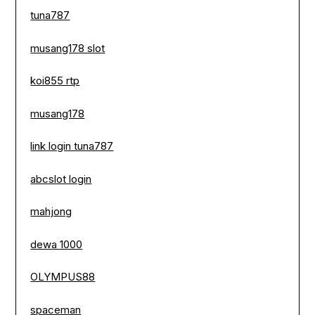
tuna787
musang178 slot
koi855 rtp
musang178
link login tuna787
abcslot login
mahjong
dewa 1000
OLYMPUS88
spaceman