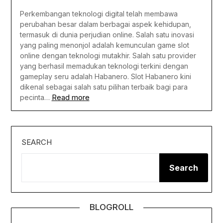
Perkembangan teknologi digital telah membawa
perubahan besar dalam berbagai aspek kehidupan,
termasuk di dunia perjudian online. Salah satu inovasi
yang paling menonjol adalah kemunculan game slot
online dengan teknologi mutakhir. Salah satu provider
yang berhasil memadukan teknologi terkini dengan
gameplay seru adalah Habanero. Slot Habanero kini
dikenal sebagai salah satu pilihan terbaik bagi para
Read more
pecinta…
SEARCH
Search
BLOGROLL