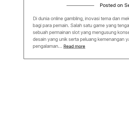
Posted on
S
Di dunia online gambling, inovasi tema dan me
bagi para pemain. Salah satu game yang tenga
sebuah permainan slot yang mengusung konse
desain yang unik serta peluang kemenangan y
pengalaman…
Read more