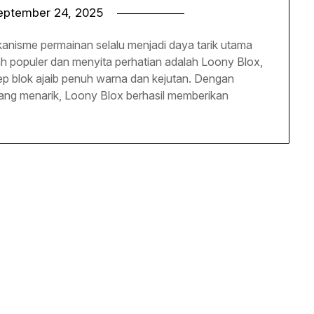
eptember 24, 2025
kanisme permainan selalu menjadi daya tarik utama
h populer dan menyita perhatian adalah Loony Blox,
p blok ajaib penuh warna dan kejutan. Dengan
ang menarik, Loony Blox berhasil memberikan