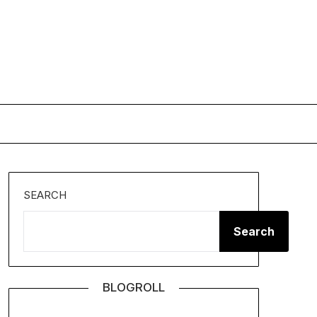
SEARCH
Search
BLOGROLL