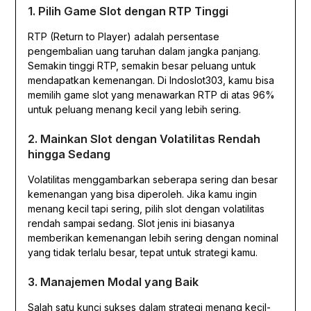
1. Pilih Game Slot dengan RTP Tinggi
RTP (Return to Player) adalah persentase
pengembalian uang taruhan dalam jangka panjang.
Semakin tinggi RTP, semakin besar peluang untuk
mendapatkan kemenangan. Di Indoslot303, kamu bisa
memilih game slot yang menawarkan RTP di atas 96%
untuk peluang menang kecil yang lebih sering.
2. Mainkan Slot dengan Volatilitas Rendah
hingga Sedang
Volatilitas menggambarkan seberapa sering dan besar
kemenangan yang bisa diperoleh. Jika kamu ingin
menang kecil tapi sering, pilih slot dengan volatilitas
rendah sampai sedang. Slot jenis ini biasanya
memberikan kemenangan lebih sering dengan nominal
yang tidak terlalu besar, tepat untuk strategi kamu.
3. Manajemen Modal yang Baik
Salah satu kunci sukses dalam strategi menang kecil-