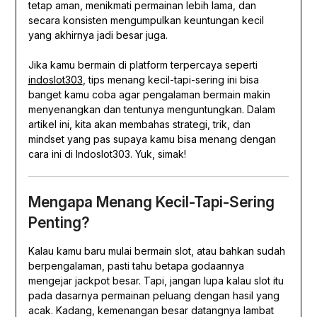
tetap aman, menikmati permainan lebih lama, dan
secara konsisten mengumpulkan keuntungan kecil
yang akhirnya jadi besar juga.
Jika kamu bermain di platform terpercaya seperti
indoslot303
, tips menang kecil-tapi-sering ini bisa
banget kamu coba agar pengalaman bermain makin
menyenangkan dan tentunya menguntungkan. Dalam
artikel ini, kita akan membahas strategi, trik, dan
mindset yang pas supaya kamu bisa menang dengan
cara ini di Indoslot303. Yuk, simak!
Mengapa Menang Kecil-Tapi-Sering
Penting?
Kalau kamu baru mulai bermain slot, atau bahkan sudah
berpengalaman, pasti tahu betapa godaannya
mengejar jackpot besar. Tapi, jangan lupa kalau slot itu
pada dasarnya permainan peluang dengan hasil yang
acak. Kadang, kemenangan besar datangnya lambat