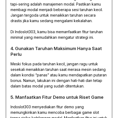
tapi-sering adalah manajemen modal. Pastikan kamu
membagi modal menjadi beberapa sesi taruhan kecil.
Jangan tergoda untuk menaikkan taruhan secara
drastis jika kamu sedang mengalami kekalahan.
Di Indoslot303, kamu bisa memanfaatkan fitur taruhan
minimal yang memudahkan mengatur strategi ini.
4. Gunakan Taruhan Maksimum Hanya Saat
Perlu
Meski fokus pada taruhan kecil, jangan ragu untuk
sesekali menaikkan taruhan saat merasa mesin sedang
dalam kondisi “panas” atau kamu mendapatkan putaran
bonus. Namun, lakukan ini dengan hati-hati dan tetap
dalam batas modal yang sudah ditentukan.
5. Manfaatkan Fitur Demo untuk Riset Game
Indoslot303 menyediakan fitur demo yang
memungkinkan kamu mencoba berbagai game slot
tanpa risiko kehilangan modal. Manfaatkan fitur ini untuk